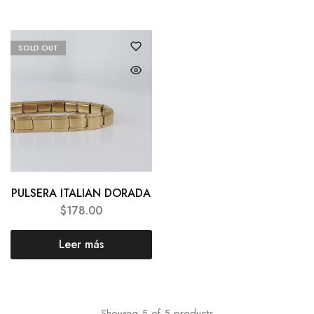
SOLD OUT
PULSERA ITALIAN DORADA
$
178.00
Leer más
Showing
5
of
5
products