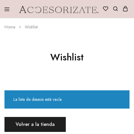
Accesorizate
Home
Wishlist
Wishlist
La lista de deseos está vacía.
Volver a la tienda