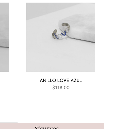
SOLD O
ANILLO LOVE AZUL
ANI
$
118.00
Síguenos