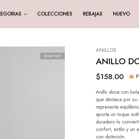
EGORIAS
COLECCIONES
REBAJAS
NUEVO
ANILLOS
SOLD OUT
ANILLO D
$
158.00
Pi
Anillo dona con bola
que destaca por su 
representa equilibri
aporta un toque sutil
duradero lo conviert
confort, estilo y un
con distinción.