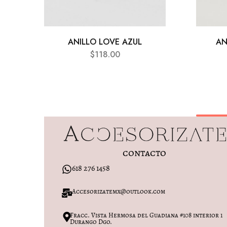
ANILLO LOVE AZUL
AN
$
118.00
contacto
618 276 1458
Accesorizatemx@outlook.com
Fracc. Vista Hermosa del Guadiana #108 interior 1
Durango Dgo.