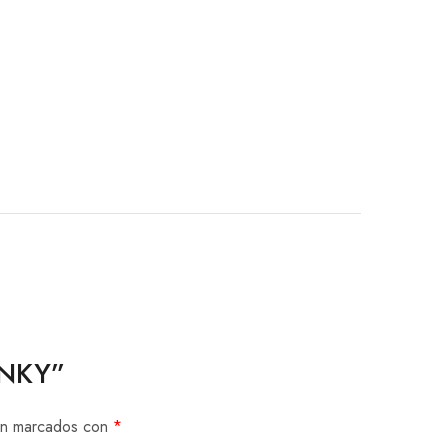
UNKY”
tán marcados con
*