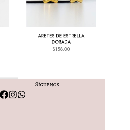
ARETES DE ESTRELLA
AR
DORADA
B
$
158.00
Síguenos