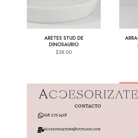
ARETES STUD DE
ARRA
DINOSAURIO
$
38.00
contacto
618 276 1458
Accesorizatemx@outlook.com