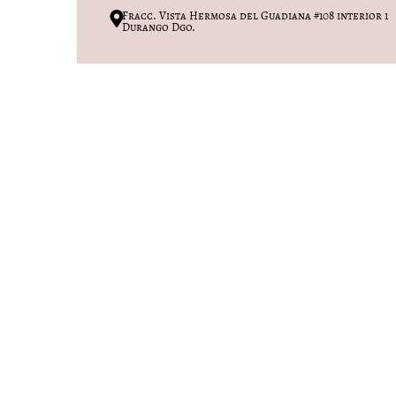
Fracc. Vista Hermosa del Guadiana #108 interior 1
Durango Dgo.