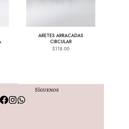
ARETES ARRACADAS
AR
A
CIRCULAR
P
$
118.00
Síguenos