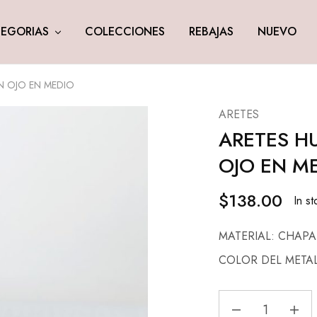
EGORIAS
COLECCIONES
REBAJAS
NUEVO
 OJO EN MEDIO
ARETES
ARETES H
OJO EN M
$
138.00
In st
MATERIAL: CHAP
COLOR DEL META