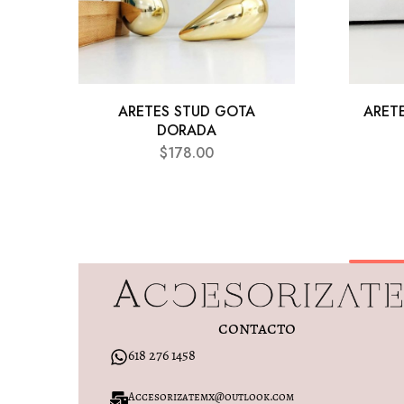
ARETES STUD GOTA
ARET
DORADA
$
178.00
contacto
618 276 1458
Accesorizatemx@outlook.com