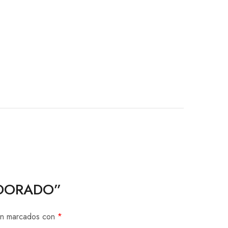
O DORADO”
tán marcados con
*