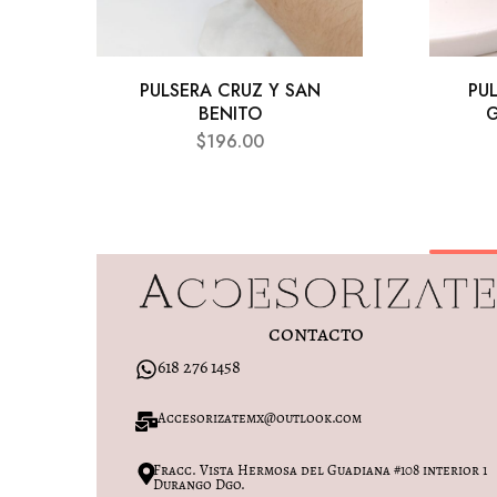
PULSERA CRUZ Y SAN
PU
BENITO
G
$
196.00
contacto
618 276 1458
Accesorizatemx@outlook.com
Fracc. Vista Hermosa del Guadiana #108 interior 1
Durango Dgo.