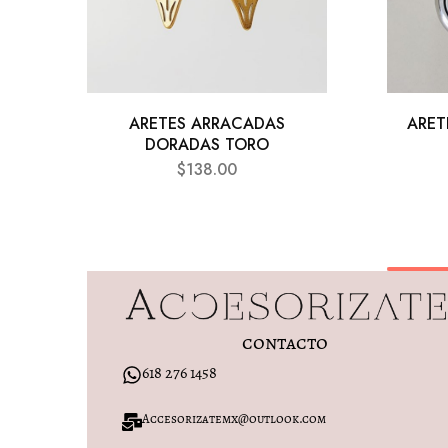
ARETES ARRACADAS
ARET
DORADAS TORO
$
138.00
contacto
618 276 1458
Accesorizatemx@outlook.com