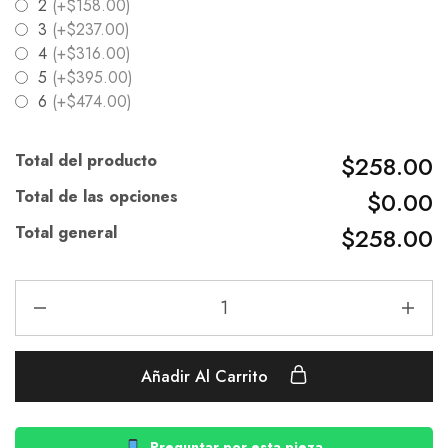
2
(+$158.00)
3
(+$237.00)
4
(+$316.00)
5
(+$395.00)
6
(+$474.00)
Total del producto
$258.00
Total de las opciones
$0.00
Total general
$258.00
Añadir Al Carrito
Preguntar por esta pieza